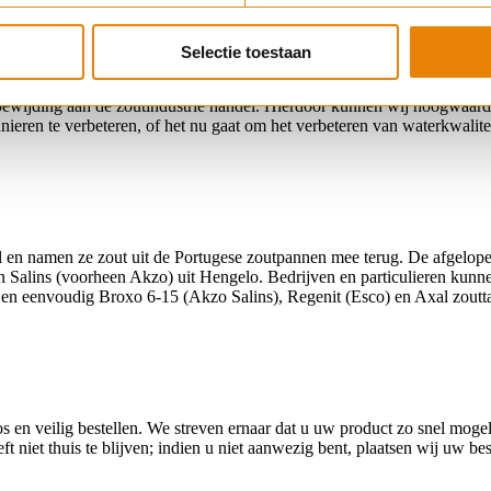
Selectie toestaan
ewijding aan de zoutindustrie handel. Hierdoor kunnen wij hoogwaardig
nieren te verbeteren, of het nu gaat om het verbeteren van waterkwalite
al en namen ze zout uit de Portugese zoutpannen mee terug. De afgelo
Salins (voorheen Akzo) uit Hengelo. Bedrijven en particulieren kunne
l en eenvoudig Broxo 6-15 (Akzo Salins), Regenit (Esco) en Axal zoutt
en veilig bestellen. We streven ernaar dat u uw product zo snel mogeli
t niet thuis te blijven; indien u niet aanwezig bent, plaatsen wij uw bes