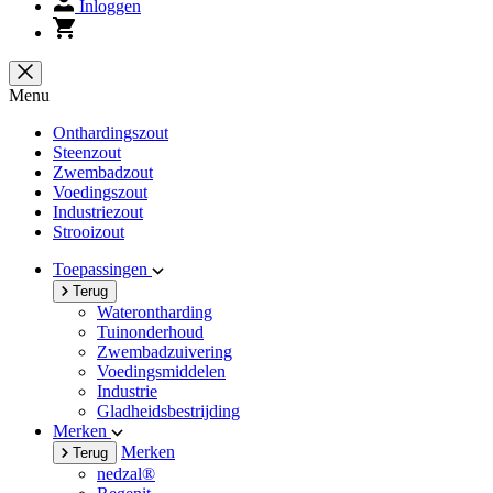
Inloggen
Menu
Onthardingszout
Steenzout
Zwembadzout
Voedingszout
Industriezout
Strooizout
Toepassingen
Terug
Waterontharding
Tuinonderhoud
Zwembadzuivering
Voedingsmiddelen
Industrie
Gladheidsbestrijding
Merken
Merken
Terug
nedzal®