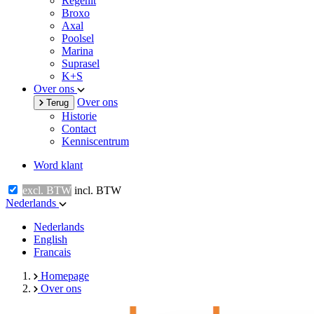
Regenit
Broxo
Axal
Poolsel
Marina
Suprasel
K+S
Over ons
Over ons
Terug
Historie
Contact
Kenniscentrum
Word klant
excl. BTW
incl. BTW
Nederlands
Nederlands
English
Francais
Homepage
Over ons