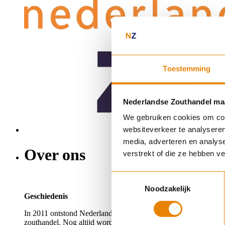
Toestemming
Nederlandse Zouthandel maa
We gebruiken cookies om cont
websiteverkeer te analyseren
media, adverteren en analys
Over ons
verstrekt of die ze hebben v
Toestemmingsselectie
Noodzakelijk
Geschiedenis
In 2011 ontstond Nederlandse Zouthandel door de afsplitsing va
zouthandel. Nog altijd wordt Nederlandse Zouthandel geleid doo