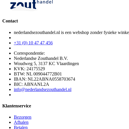
Contact
nederlandsezouthandel.nl is een webshop zonder fysieke winke
+31 (0) 10 47 47 456
Correspondentie:
Nederlandse Zouthandel B.V.
Woudweg 5, 3137 KC Vlaardingen
KVK: 24175529
BTW: NL 009044772B01
IBAN: NL22ABNA0558703674
BIC: ABNANL2A
info@nederlandsezouthandel.nl
Klantenservice
Bezorgen
Afhalen
Betalen